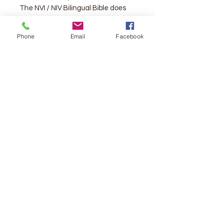
The NVI / NIV Bilingual Bible does
more than present two respected
Bible translations: it also allows you
Phone
Email
Facebook
to venture into the analytical and
comparative study of Scripture.
Features
Black Bonded Leather
Translated directly from the
best available Hebrew, Aramic,
and Greek texts.
Parallel and contemporary
design.
Footnotes.
Table of Weights and Measures.
Ribbon marker.
Editorial /Vendor : ‎ Vida; Segunda
Edición, Second Edition