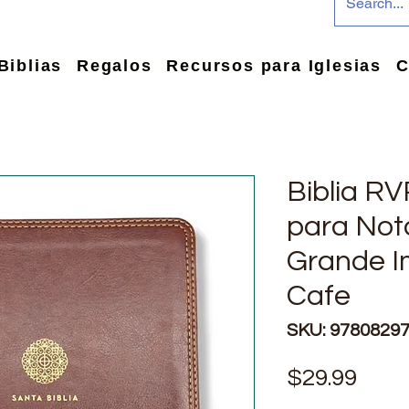
Biblias
Regalos
Recursos para Iglesias
C
Biblia R
para Not
Grande Im
Cafe
SKU: 9780829
Pric
$29.99