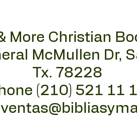
& More Christian Bo
eral McMullen Dr, 
Tx. 78228
hone (210) 521 11 
:
ventas@bibliasym