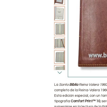
La
Santa
Biblia
Reina Valera 196
completo de la Reina-Valera 1960
Esta edición especial, con un ta
tipografía
Comfort Print™ 10
, se
sumergirse en la lectura de la Pal