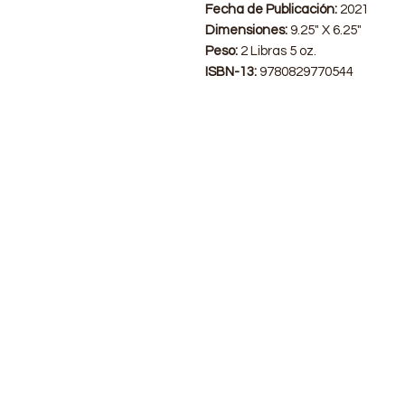
Fecha de Publicación:
2021
Dimensiones:
9.25" X 6.25"
Peso:
2 Libras 5 oz.
ISBN-13:
9780829770544