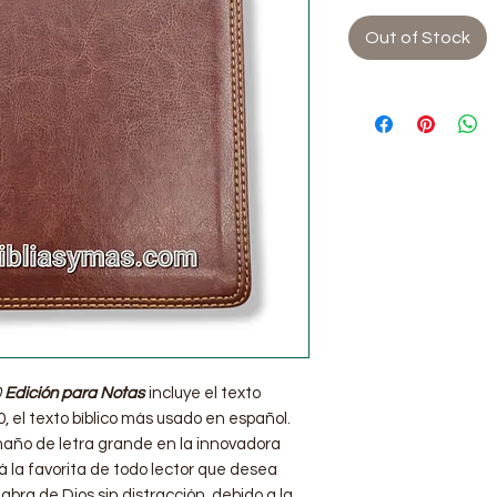
Out of Stock
0
Edición para Notas
incluye el texto
, el texto bíblico más usado en español.
maño de letra grande en la innovadora
rá la favorita de todo lector que desea
abra de Dios sin distracción, debido a la