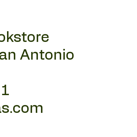
okstore
San Antonio
11
as.com