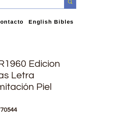
ontacto
English Bibles
VR1960 Edicion
as Letra
itación Piel
770544
e