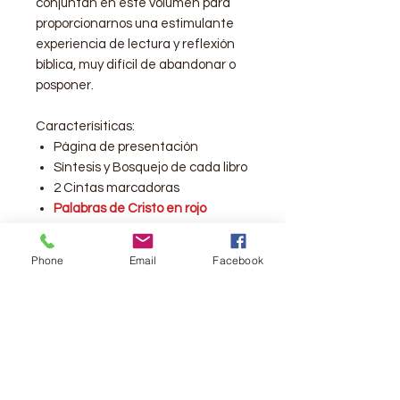
conjuntan en este volumen para
proporcionarnos una estimulante
experiencia de lectura y reflexión
bíblica, muy difícil de abandonar o
posponer.
Caracterísiticas:
Página de presentación
Síntesis y Bosquejo de cada libro
2 Cintas marcadoras
Palabras de Cristo en rojo
Milagros del A.T. y N. T.
Milagros de Jesús
Phone
Email
Facebook
Oraciones contestadas
Oraciones de intercesión
Parábolas de Jesús
Tabla de pesos y medidas
Plan de Dios para el hombre
Breve armonía de los Evangelios
Introducción al resúmen gráfico