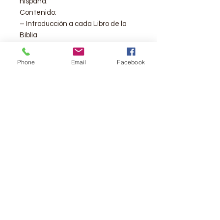
hispana.
Contenido:
– Introducción a cada Libro de la
Biblia
– Comentario a pie de página
– Que dice la Biblia acerca del
Phone
Email
Facebook
perdón de Dios
– Cómo leer la Biblia
– Cómo encontrar ayuda en la
Biblia
– Mapa en Antiguo y Nuevo
Testamento
– Canto Rojo
– Cinta separadora
Editorial:
Sociedades Bìblicas
Tamaño del Texto:
10 puntos
Peso:
1 Libra 15oz.
Medidas:
8.5 x 6"
ISBN:
9781598777307