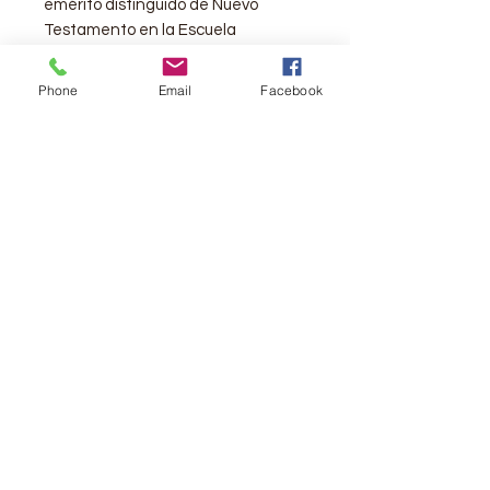
emérito distinguido de Nuevo
Testamento en la Escuela
Evangélica de Divinidades Trinity, y
es el autor del libro sobre Lucas en
Phone
Email
Facebook
la serie Expositor’s Bible
Commentary. Entró a formar parte
de la facultad en 1963 y continuó
trabajando en el TEDS durante
treinta y un años. El Dr. Liefeld
también ha sido pastor o pastor
interino en diversas iglesias de
Nueva York y de Illinolis. Más
recientemente fue el pastor
principal de Christ Church Lake
Forest, en Illinois. Tanto el Dr.
Liefeld como su esposa Olive han
estado personalmente activos en
la labor misionera en diversas
partes del mundo.