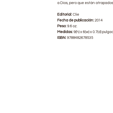
a Dios, pero que están atrapados
Editorial:
Clie
Fecha de publicación:
2014
Peso:
9.6 oz.
Medidas:
9(h) x 6(w) x 0.7(d) pulg
ISBN:
9788482678535