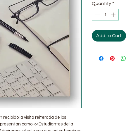
Quantity
*
Add to Cart
ecibido la visita reiterada de los
 presentan como <<Estudiantes de la
 Admiramos el celo con que estos hombres