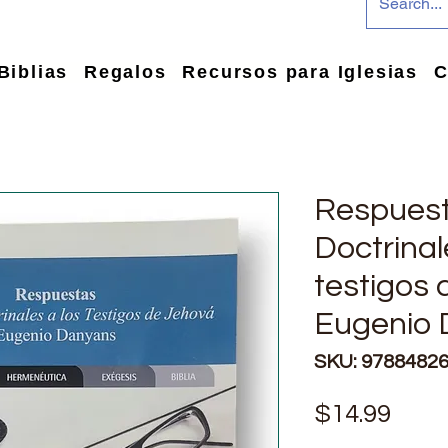
Biblias
Regalos
Recursos para Iglesias
C
Respuest
Doctrinal
testigos 
Eugenio
SKU: 9788482
Pric
$14.99