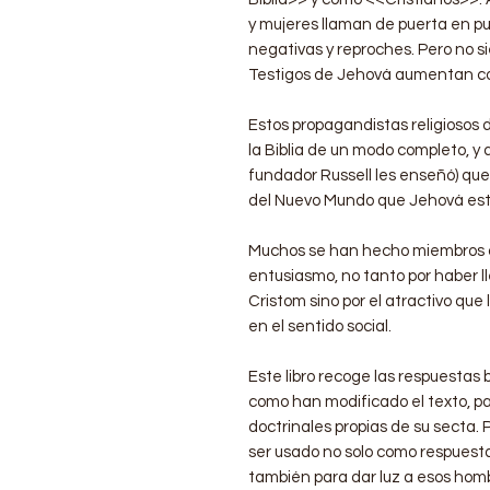
y mujeres llaman de puerta en pu
negativas y reproches. Pero no sie
Testigos de Jehová aumentan 
Estos propagandistas religiosos d
la Biblia de un modo completo, y
fundador Russell les enseñó) que 
del Nuevo Mundo que Jehová esta
Muchos se han hecho miembros d
entusiasmo, no tanto por haber 
Cristom sino por el atractivo que 
en el sentido social.
Este libro recoge las respuestas
como han modificado el texto, par
doctrinales propias de su secta. Po
ser usado no solo como respuesta
también para dar luz a esos ho