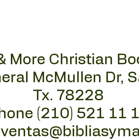
& More Christian Bo
eral McMullen Dr, 
Tx. 78228
hone (210) 521 11 
:
ventas@bibliasym