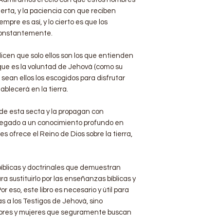
erta, y la paciencia con que reciben
mpre es así, y lo cierto es que los
constantemente.
icen que solo ellos son los que entienden
 que es la voluntad de Jehová (como su
sean ellos los escogidos para disfrutar
blecerá en la tierra.
e esta secta y la propagan con
llegado a un conocimiento profundo en
les ofrece el Reino de Dios sobre la tierra,
 bíblicas y doctrinales que demuestran
a sustituirlo por las enseñanzas bíblicas y
r eso, este libro es necesario y útil para
s a los Testigos de Jehová, sino
mbres y mujeres que seguramente buscan