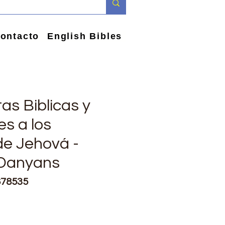
ontacto
English Bibles
as Biblicas y
es a los
de Jehová -
 Danyans
678535
e