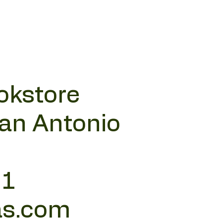
okstore
San Antonio
11
as.com