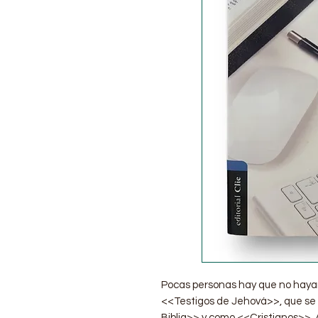
Pocas personas hay que no hayan r
<<Testigos de Jehová>>, que se
Biblia>> y como <<Cristianos>>.