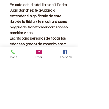
En este estudio del libro de 1 Pedro,
Juan Sánchez te ayudará a
entender el significado de este
libro de la Biblia y te mostrará cómo
hoy puede transformar corazones y
cambiar vidas.
Escrito para personas de todas las
edades y grados de conocimiento:
para los que son buscadores, para
nuevos creyentes y hasta para
Phone
Email
Facebook
pastores y maestros. Este flexible
recurso es para ti.
Autor:
Juan Sánchez
ISBN:
9781944586065
Número de páginas:
192
Tipo de cubierta:
Tapa dura
Dimensiones:
14 x 22 cm
Peso:
323 gramos (11.39 onzas)