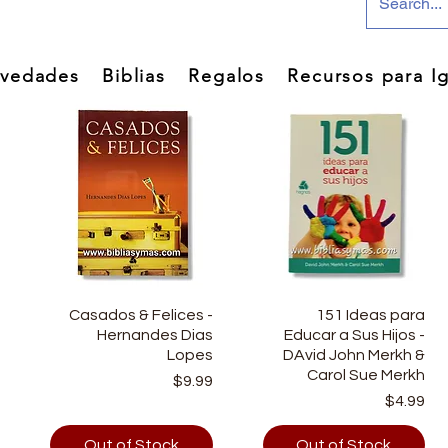
vedades
Biblias
Regalos
Recursos para Ig
e
Casados & Felices -
Quick View
Quick View
151 Ideas para
.
Hernandes Dias
Educar a Sus Hijos -
a
Lopes
DAvid John Merkh &
g
Carol Sue Merkh
Price
$9.99
Price
9
$4.99
Out of Stock
Out of Stock