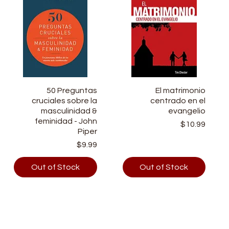
Quick View
50 Preguntas
Quick View
El matrimonio
cruciales sobre la
centrado en el
masculinidad &
evangelio
feminidad - John
Price
$10.99
Piper
Price
$9.99
Out of Stock
Out of Stock