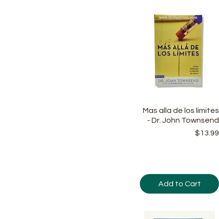
Mas alla de los limite
Quick View
- Dr. John Townsen
Price
$13.9
Add to Cart