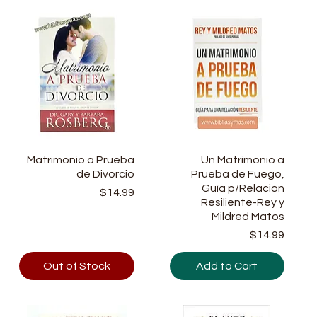
Matrimonio a Prueba
Quick View
Un Matrimonio a
Quick View
de Divorcio
Prueba de Fuego,
Guìa p/Relaciòn
Price
$14.99
Resiliente-Rey y
Mildred Matos
Price
$14.99
Out of Stock
Add to Cart