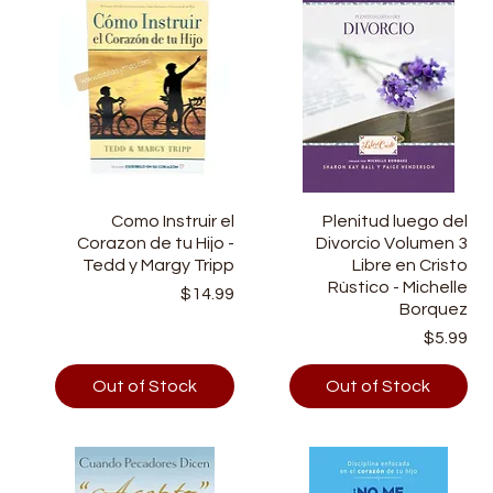
a
Quick View
Como Instruir el
Plenitud luego del
Quick View
a
Corazon de tu Hijo -
Divorcio Volumen 3
l
Tedd y Margy Tripp
Libre en Cristo
Rùstico - Michelle
Price
9
$14.99
Borquez
Price
$5.99
Out of Stock
Out of Stock