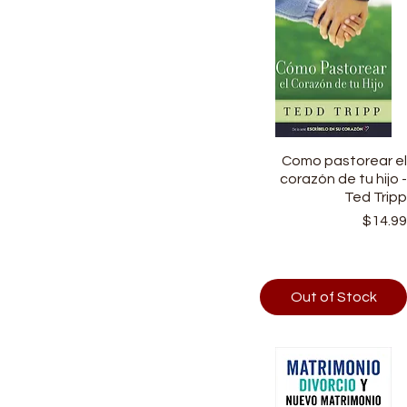
Como pastorear e
Quick View
corazón de tu hijo 
Ted Trip
Price
$14.9
Out of Stock