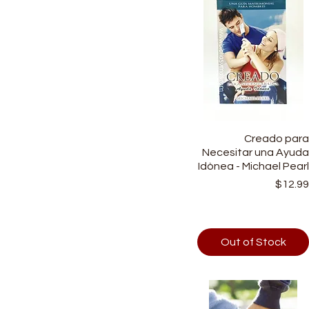
Quick View
Creado par
Necesitar una Ayud
Idònea - Michael Pear
Price
$12.9
Out of Stock