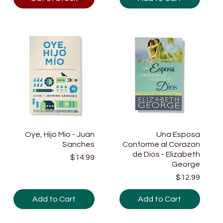
Oye, Hijo Mio - Juan
Quick View
Quick View
Una Esposa
Sanches
Conforme al Corazon
de Dios - Elizabeth
Price
$14.99
George
Price
$12.99
Add to Cart
Add to Cart