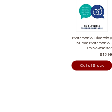
Matrimonio, Divorcio 
Quick View
Nuevo Matrimonio 
Jim Newheise
Price
$15.9
Out of Stock