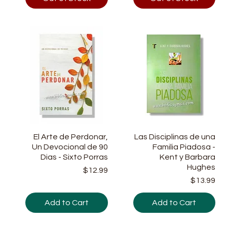
u
El Arte de Perdonar,
Quick View
Las Disciplinas de una
Quick View
m
Un Devocional de 90
Familia Piadosa -
f
Dias - Sixto Porras
Kent y Barbara
Hughes
Price
9
$12.99
Price
$13.99
Add to Cart
Add to Cart