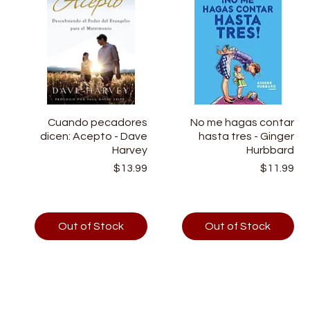
l
Cuando pecadores
Quick View
No me hagas contar
Quick View
-
dicen: Acepto - Dave
hasta tres - Ginger
p
Harvey
Hurbbard
Price
Price
9
$13.99
$11.99
Out of Stock
Out of Stock