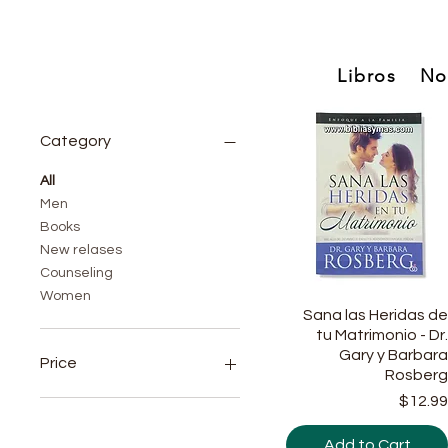
Libros
No
Category
All
Men
Books
New relases
Counseling
Women
Sana las Heridas d
Quick View
tu Matrimonio - Dr
Gary y Barbar
Price
Rosber
Price
$12.9
$4
$18
Add to Cart