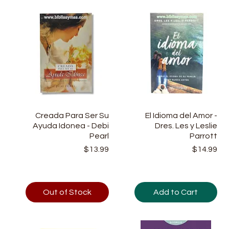
s
Creada Para Ser Su
Quick View
El Idioma del Amor -
Quick View
d
Ayuda Idonea - Debi
Dres. Les y Leslie
Pearl
Parrott
9
Price
Price
$13.99
$14.99
Out of Stock
Add to Cart