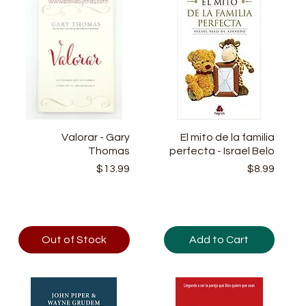
Quick View
Valorar - Gary
El mito de la familia
Quick View
Thomas
perfecta - Israel Belo
Price
Price
$13.99
$8.99
Out of Stock
Add to Cart