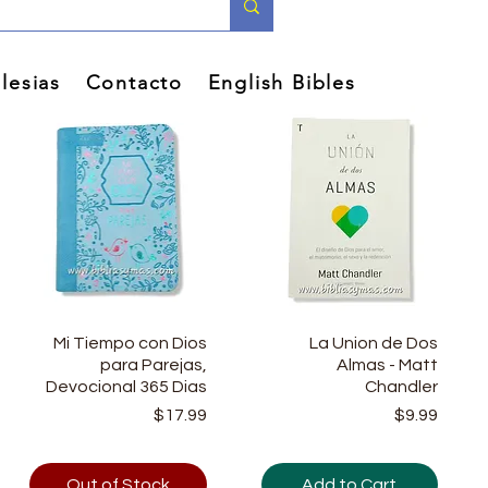
lesias
Contacto
English Bibles
Mi Tiempo con Dios
Quick View
La Union de Dos
Quick View
para Parejas,
Almas - Matt
Devocional 365 Dias
Chandler
Price
Price
$17.99
$9.99
Out of Stock
Add to Cart