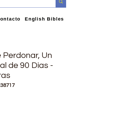
ontacto
English Bibles
e Perdonar, Un
l de 90 Dias -
ras
238717
e