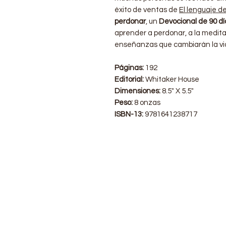
éxito de ventas de
El lenguaje d
perdonar
, un
Devocional de 90 dí
aprender a perdonar, a la medita
enseñanzas que cambiarán la vid
Páginas:
192
Editorial:
Whitaker House
Dimensiones:
8.5" X 5.5"
Peso:
8 onzas
ISBN-13:
9781641238717