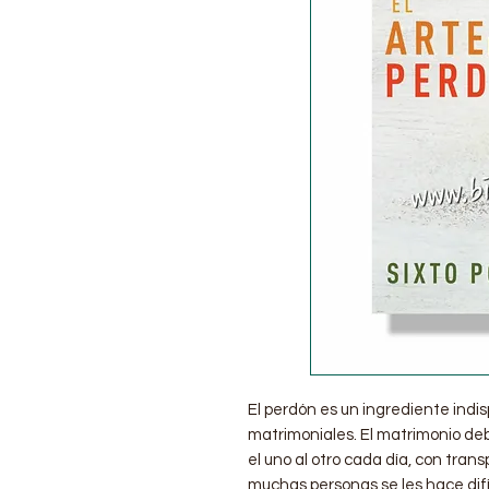
El perdón es un ingrediente indis
matrimoniales. El matrimonio de
el uno al otro cada día, con tran
muchas personas se les hace difí