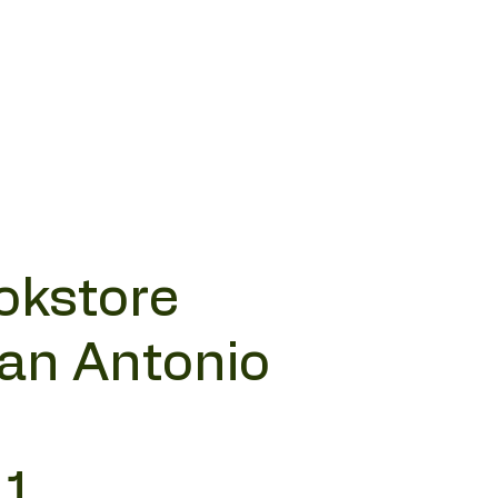
okstore
San Antonio
11