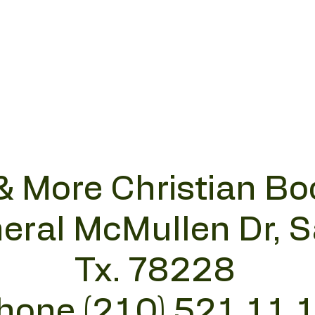
& More Christian Bo
eral McMullen Dr, 
Tx. 78228
hone (210) 521 11 