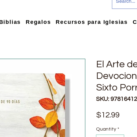
Biblias
Regalos
Recursos para Iglesias
C
El Arte d
Devociona
Sixto Por
SKU: 9781641
Pric
$12.99
Quantity
*