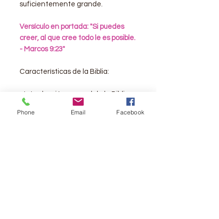
suficientemente grande.
Versículo en portada: "Si puedes
creer, al que cree todo le es posible.
- Marcos 9:23"
Características de la Biblia:
- Introducción general de la Biblia
- La traducción de la Reina Valera
Phone
Email
Facebook
-
Palabras de Jesús en rojo
- Referencias cruzadas a pie de
página
- Mapas a todo color
- Pasajes famosos de la Biblia
- Plan para leer la Biblia en un año
- Cómo leer la Biblia
- Qué dice la Biblia acerca del
perdón
- Cómo encontrar ayuda en la Biblia