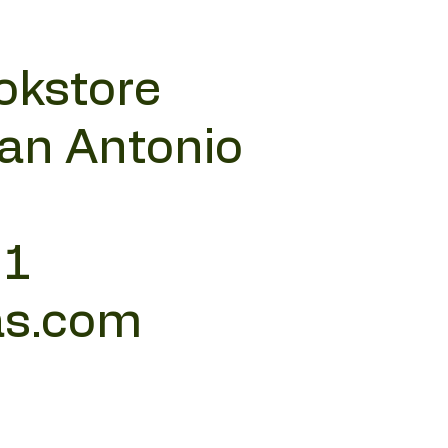
okstore
San Antonio
11
as.com