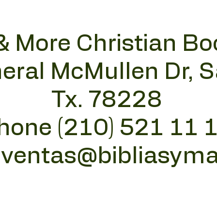
& More Christian Bo
eral McMullen Dr, 
Tx. 78228
hone (210) 521 11 
:
ventas@bibliasym