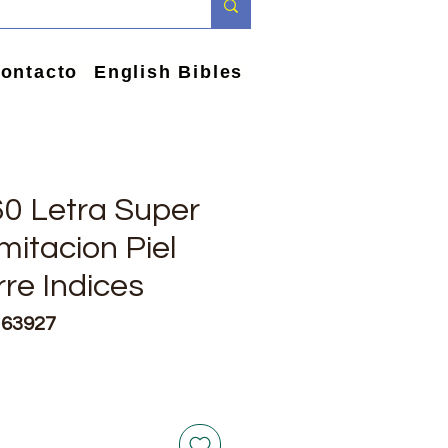
ontacto
English Bibles
60 Letra Super
mitacion Piel
rre Indices
163927
e