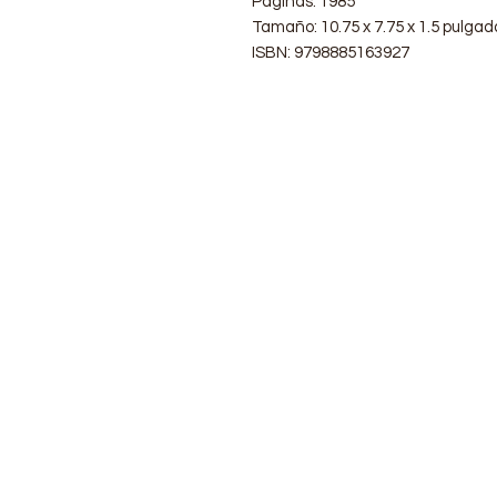
Páginas: 1985
Tamaño: 10.75 x 7.75 x 1.5 pulgad
ISBN: 9798885163927