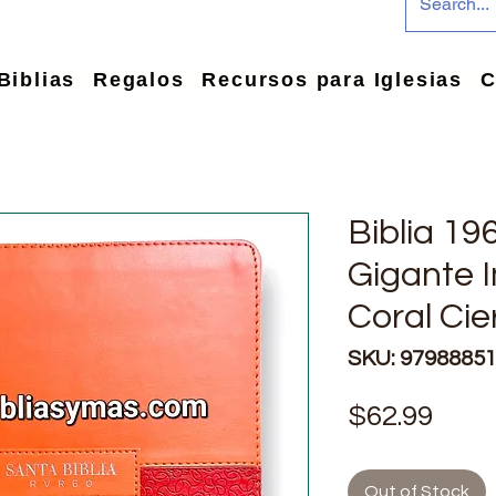
Biblias
Regalos
Recursos para Iglesias
C
Biblia 19
Gigante I
Coral Cie
SKU: 9798885
Pric
$62.99
Out of Stock