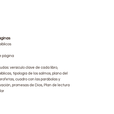
áginas
íblicos
e página
udas: versículo clave de cada libro,
blicas, tipología de los salmos, plano del
profetas, cuadro con las parábolas y
vación, promesas de Dios, Plan de lectura
lor