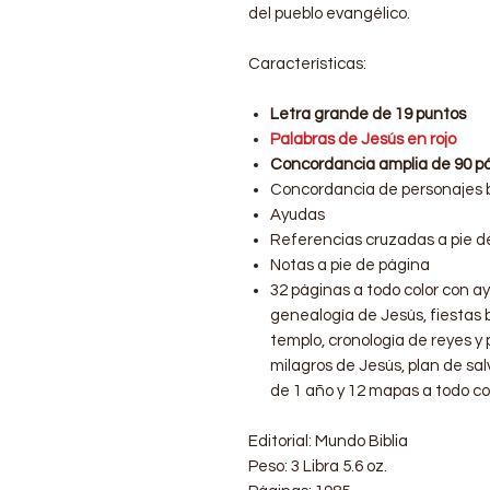
del pueblo evangélico.
Características:
Letra grande de 19 puntos
Palabras de Jesús en rojo
Concordancia amplia de 90 p
Concordancia de personajes b
Ayudas
Referencias cruzadas a pie d
Notas a pie de página
32 páginas a todo color con ay
genealogía de Jesús, fiestas bí
templo, cronología de reyes y 
milagros de Jesús, plan de sal
de 1 año y 12 mapas a todo co
Editorial: Mundo Biblia
Peso: 3 Libra 5.6 oz.