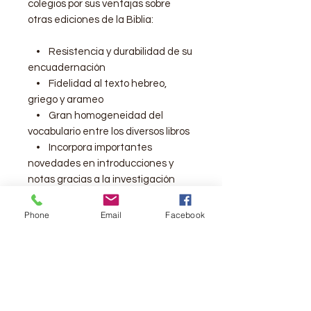
colegios por sus ventajas sobre
otras ediciones de la Biblia:
• Resistencia y durabilidad de su
encuadernación
• Fidelidad al texto hebreo,
griego y arameo
• Gran homogeneidad del
vocabulario entre los diversos libros
• Incorpora importantes
novedades en introducciones y
notas gracias a la investigación
bíblica de la Escuela Bíblica y
Arqueológica de Jerusalen.
Phone
Email
Facebook
Características:
Pasta dura
Tamaño bolsillo
ojo es una Biblia
pequeña de 6x4 pulgadas