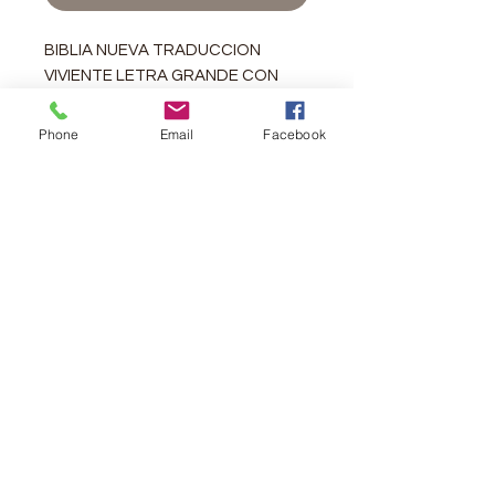
BIBLIA NUEVA TRADUCCION
VIVIENTE LETRA GRANDE CON
ZIPER
Referencias al centroIntroducciona
Phone
Email
Facebook
cada libro
ConcordanciaZiperPágina de
presentacionPalabras de Jesus en
rojoMapas a colorLetra
grandeEncuadernacion resistente
Medidas 10x7x1 inches
Bibles & More Christian
Bookstore
739 N. General McMullen Dr, San
Antonio Tx. 78228