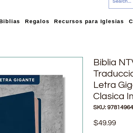
Biblias
Regalos
Recursos para Iglesias
C
Biblia N
Traduccio
Letra Gig
Clasica Im
SKU: 9781496
Pric
$49.99