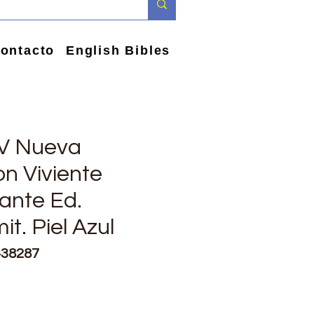
ontacto
English Bibles
TV Nueva
n Viviente
ante Ed.
it. Piel Azul
438287
e