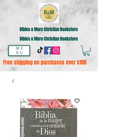
Bibles & More Christian Bookstore
Bibles & More Christian Bookstore
ME
NU
Free shipping on purchases over $100