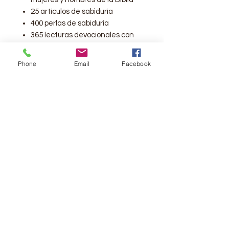
25 artículos de sabiduría
400 perlas de sabiduría
365 lecturas devocionales con
una oración final
Plan para leer la Biblia en un año
Phone
Email
Facebook
66 Lecciones para la mujer de
hoy
250 versículos favoritos
señalados en el texto bíblico
Novedosa, atractiva y durable
cubierta y muchísimo más!!
Páginas:
1680
Editorial:
Portavoz
Publicación:
2020
Dimensiones:
8.5 X 6"
Peso:
3 Libras 1 oz.
ISBN:
9780825456497