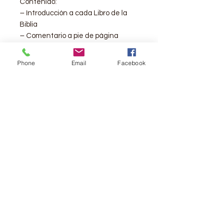
Contenido:
– Introducción a cada Libro de la
Biblia
– Comentario a pie de página
– Que dice la Biblia acerca del
perdón de Dios
Phone
Email
Facebook
– Cómo leer la Biblia
– Cómo encontrar ayuda en la
Biblia
– Mapa en Antiguo y Nuevo
Testamento
– Canto Rojo
– Cinta separadora
_ Indices
Editorial:
Sociedades Bìblicas
Tamaño del Texto:
10 puntos
Peso:
1 Libra 15oz.
Medidas:
8.5 x 6"
ISBN:
9781598777307I