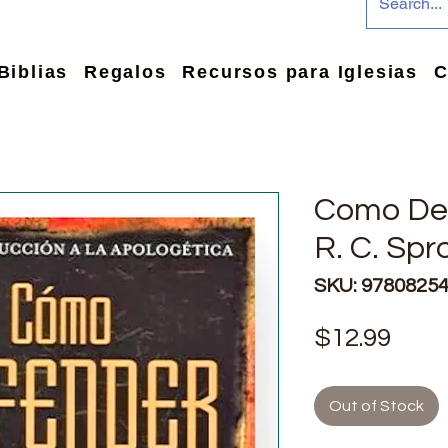
Biblias
Regalos
Recursos para Iglesias
C
Como Def
R. C. Spr
SKU: 9780825
Pric
$12.99
Out of Stock