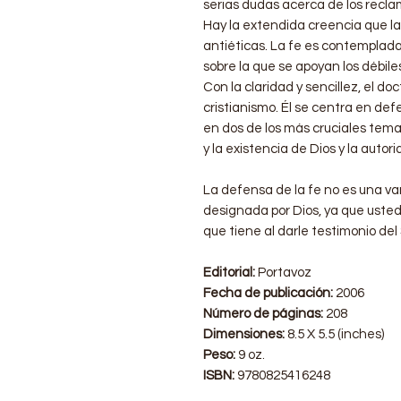
serias dudas acerca de los recla
Hay la extendida creencia que la 
antiéticas. La fe es contemplad
sobre la que se apoyan los débiles
Con la claridad y sencillez, el doc
cristianismo. Él se centra en de
en dos de los más cruciales tema
y la existencia de Dios y la autori
La defensa de la fe no es una va
designada por Dios, ya que uste
que tiene al darle testimonio del
Editorial:
Portavoz
Fecha de publicación:
2006
Número de páginas:
208
Dimensiones:
8.5 X 5.5 (inches)
Peso:
9 oz.
ISBN:
9780825416248