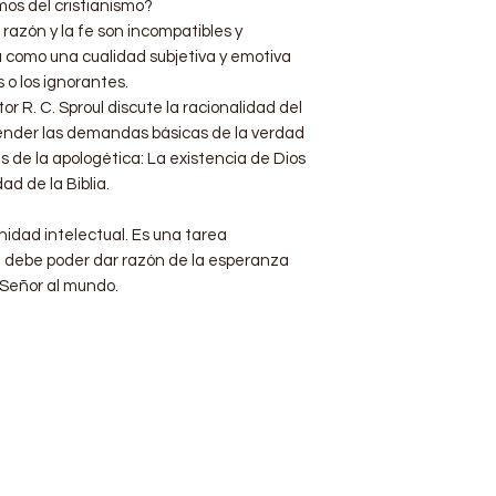
mos del cristianismo?
razón y la fe son incompatibles y
a como una cualidad subjetiva y emotiva
 o los ignorantes.
tor R. C. Sproul discute la racionalidad del
fender las demandas básicas de la verdad
s de la apologética: La existencia de Dios
dad de la Biblia.
nidad intelectual. Es una tarea
d debe poder dar razón de la esperanza
 Señor al mundo.