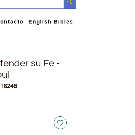
ontacto
English Bibles
ender su Fe -
oul
416248
e