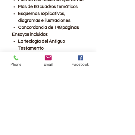
Más de 60 cuadros temáticos
Esquemas explicativos,
diagramas e ilustraciones
Concordancia de 148 páginas
Ensayos incluidos:
La teología del Antiguo
Testamento
La fecha del éxodo
El período entre el Antiguo y el
Phone
Email
Facebook
Nuevo Testamento
El Imperio romano y el mundo
grecorromano en la época del
Nuevo Testamento
Grupos judíos en la época del
Nuevo Testamento
La teología del Nuevo
Testamento
La fecha de la crucifixión de
Jesús