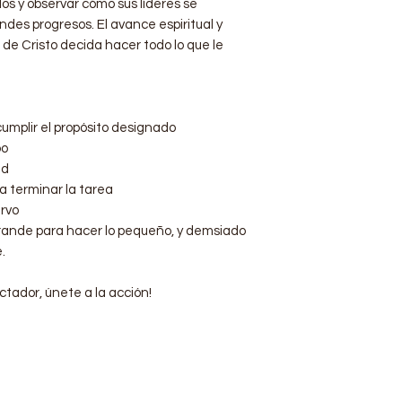
s y observar cómo sus líderes se
des progresos. El avance espiritual y
 de Cristo decida hacer todo lo que le
umplir el propósito designado
po
ad
 terminar la tarea
rvo
rande para hacer lo pequeño, y demsiado
.
tador, únete a la acción!