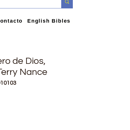
ontacto
English Bibles
ro de Dios,
 Terry Nance
910103
e