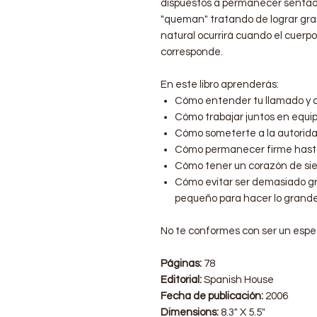
dispuestos a permanecer sentado
"queman" tratando de lograr gran
natural ocurrirá cuando el cuerpo
corresponde.
En este libro aprenderás:
Cómo entender tu llamado y c
Cómo trabajar juntos en equi
Cómo someterte a la autorid
Cómo permanecer firme hasta
Cómo tener un corazón de sie
Cómo evitar ser demasiado g
pequeño para hacer lo grande
No te conformes con ser un espec
Páginas:
78
Editorial:
Spanish House
Fecha de publicación:
2006
Dimensions:
8.3" X 5.5"