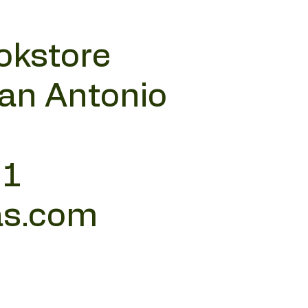
okstore
San Antonio
11
as.com