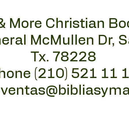
& More Christian Bo
eral McMullen Dr, 
Tx. 78228
hone (210) 521 11 
:
ventas@bibliasym