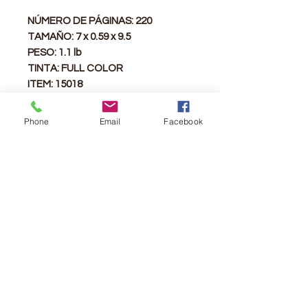
NÚMERO DE PÁGINAS: 220
TAMAÑO: 7 x 0.59 x 9.5
PESO: 1.1 lb
TINTA: FULL COLOR
ITEM: 15018
ISBN: 978-1-928686-39-2
AÑO: 2023 I-SEMESTER
Phone
Email
Facebook
Senda de Vida se ha caracterizado
por ofrecerle al pueblo cristiano una
selecta temática para adultos. El
propósito es mantener un estándar
académico de excelencia, sin
descuidar los principios y conceptos
de la Palabra de Dios.