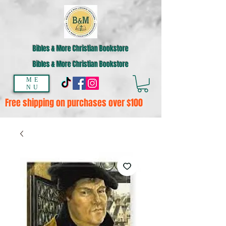
Bibles & More Christian Bookstore
Bibles & More Christian Bookstore
ME
NU
Free shipping on purchases over $100