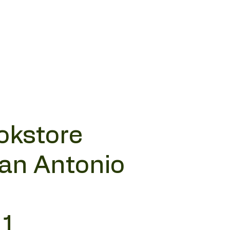
okstore
San Antonio
11