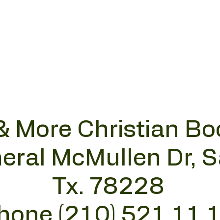
& More Christian Bo
eral McMullen Dr, 
Tx. 78228
hone (210) 521 11 