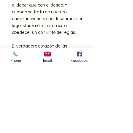
el deber que con el deseo. Y
cuando se trata de nuestro
caminar cristiano, no deseamos ser
legalistas y sólo limitarnos a
obedecer un conjunto de reglas.
El verdadero corazón de las
disciplinas espirituales es nuestra
relación con Dios. A medida que
Phone
Email
Facebook
avanzamos en esa relación
aceptando a nuestro Padre
celestial y sus caminos,
descubrimos que las disciplinas son
la forma en que nos conectamos
con él.
Páginas:
244
Editorial:
Patmos
Fecha de Publicación:
2015