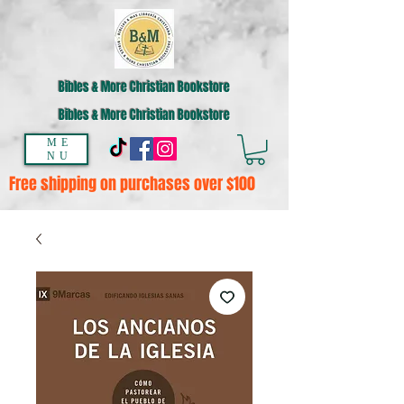
Bibles & More Christian Bookstore
Bibles & More Christian Bookstore
ME
NU
Free shipping on purchases over $100