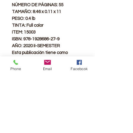
NÚMERO DE PÁGINAS: 55
TAMAÑO: 8.46 x 0.11 x 11
PESO: 0.4 lb
TINTA: Full color
ITEM: 15003
ISBN: 978-1928686-27-9
AÑO: 2020 II-SEMESTER
Esta publicación tiene como
objetivo establecer el fundamento
básico de la palabra de Dios en la
Phone
Email
Facebook
vida de los niños pequeños. EL libro
del maestro está diseñado con
múltiples recursos educativos que
incluyen ayudas visuales. El texto
del alumno contiene ejercicios
interactivos. La versión bilingüe es
de gran ayuda para los niños de
una sociedad bicultural.