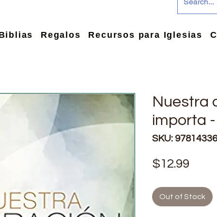
Biblias
Regalos
Recursos para Iglesias
C
Nuestra 
importa -
SKU: 9781433
Pric
$12.99
Out of Stock