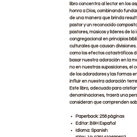
libro concentra al lector en los
honra a Dios, combinando fundame
de una manera que brinda resultad
pastor y un reconocido composito
pastores, músicos y líderes de la
congregacional en principios bíb
culturales que causan divisiones.
como los efectos catastróficos 
basar nuestra adoración en la ma
no en nuestras suposiciones, el 
de los adoradores y las formas e
influir en nuestra adoración terre
Este libro, adecuado para cristia
denominaciones, traerá una perspe
consideran que comprenden sobr
Paperback: 256 páginas
Editor: B&H Español
Idioma: Spanish