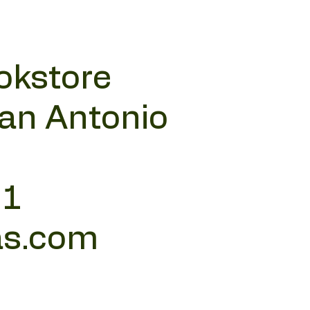
okstore
San Antonio
11
as.com