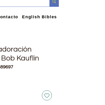
ontacto
English Bibles
adoración
 Bob Kauflin
689697
e