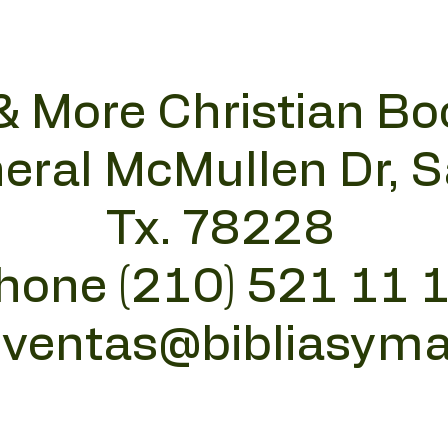
& More Christian Bo
eral McMullen Dr, 
Tx. 78228
hone (210) 521 11 
:
ventas@bibliasym