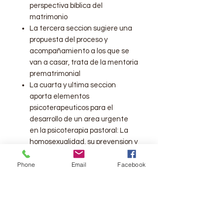
perspectiva bíblica del
matrimonio
La tercera seccion sugiere una
propuesta del proceso y
acompañamiento a los que se
van a casar, trata de la mentoria
prematrimonial
La cuarta y ultima seccion
aporta elementos
psicoterapeuticos para el
desarrollo de un area urgente
en la psicoterapia pastoral: La
homosexualidad, su prevension y
tratamiento
Phone
Email
Facebook
El presente libro busca que el lector
comprenda las bases
metodologicas, las herramientas y
las tecnicas que la consejeria
pastoral ofrece al miniterio.