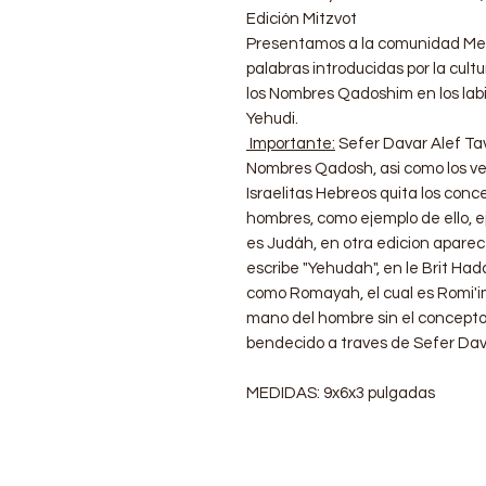
Edición Mitzvot
Presentamos a la comunidad Mesi
palabras introducidas por la cult
los Nombres Qadoshim en los labio
Yehudi.
Importante:
Sefer Davar Alef Tav
Nombres Qadosh, asi como los ve
Israelitas Hebreos quita los conc
hombres, como ejemplo de ello, ej
es Judáh, en otra edicion aparec
escribe "Yehudah", en le Brit Had
como Romayah, el cual es Romi'i
mano del hombre sin el concepto
bendecido a traves de Sefer Dava
MEDIDAS: 9x6x3 pulgadas