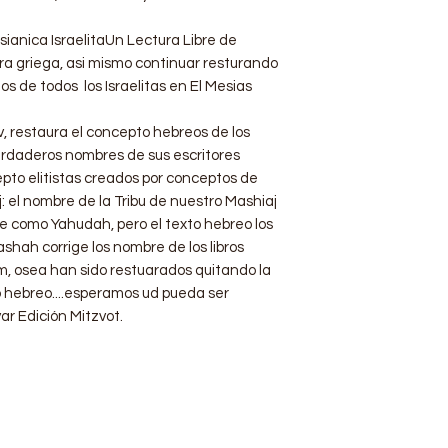
anica IsraelitaUn Lectura Libre de
ura griega, asi mismo continuar resturando
s de todos los Israelitas en El Mesias
, restaura el concepto hebreos de los
rdaderos nombres de sus escritores
epto elitistas creados por conceptos de
: el nombre de la Tribu de nuestro Mashiaj
e como Yahudah, pero el texto hebreo los
ashah corrige los nombre de los libros
m, osea han sido restuarados quitando la
 hebreo....esperamos ud pueda ser
r Edición Mitzvot.