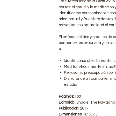
Este tercer libro se la
Serie 2:7
lo 
partes: el estudio, la meditación 
identificarse personalmente con 
miembro útil y fructífero dentro 
proyectar con naturalidad el cará
El enfoque bíblico y práctico de e
permanentes en su vida y en su c
a:
Identificarse abiertamente co
Meditar eficazmente en las E
Renovar su preocupación por s
Disfrutar de un compañerismo
estudio
Páginas:
160
Editorial:
Tyndale, The Navigator
Publicación:
2017
Dimensiones
: 10" X 7.5"