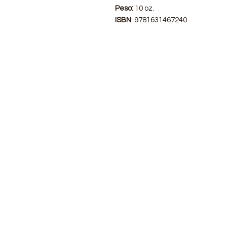
Peso:
10 oz.
ISBN
: 9781631467240