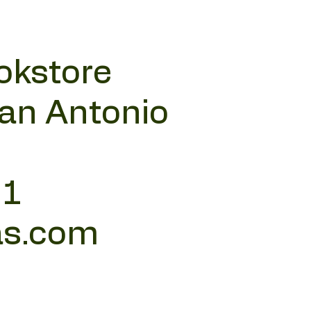
okstore
San Antonio
11
as.com