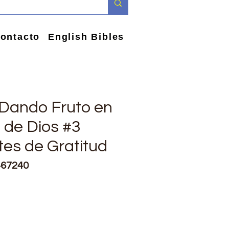
ontacto
English Bibles
 Dando Fruto en
a de Dios #3
es de Gratitud
467240
e