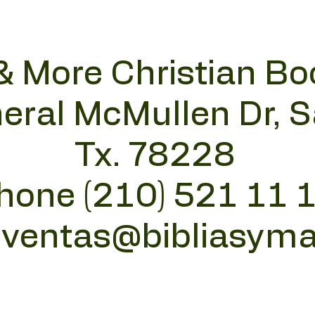
& More Christian Bo
eral McMullen Dr, 
Tx. 78228
hone (210) 521 11 
:
ventas@bibliasym