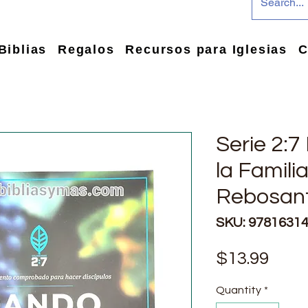
Biblias
Regalos
Recursos para Iglesias
C
Serie 2:7
la Famili
Rebosant
SKU: 9781631
Pric
$13.99
Quantity
*